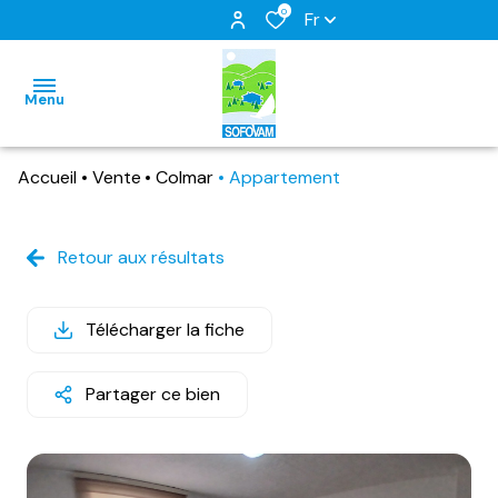
0
Fr
Menu
Accueil
Vente
Colmar
Appartement
accueil
ventes
Retour aux résultats
immo
locations
pro
Télécharger la fiche
estimation
locations
vacances
nous
Partager ce bien
contacter