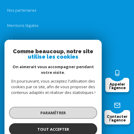
Nos partenaires
Mentions légales
Admin
Comme beaucoup, notre site
Nos honoraires
utilise les cookies
On aimerait vous accompagner pendant
Politique RGPD
votre visite.
En poursuivant, vous acceptez l'utilisation des
Appeler
Cookies
cookies par ce site, afin de vous proposer des
l'agence
contenus adaptés et réaliser des statistiques !
© 2026 | Tous droits réservés
PARAMÉTRER
Contacter
l'agence
Réalisé par
TOUT ACCEPTER