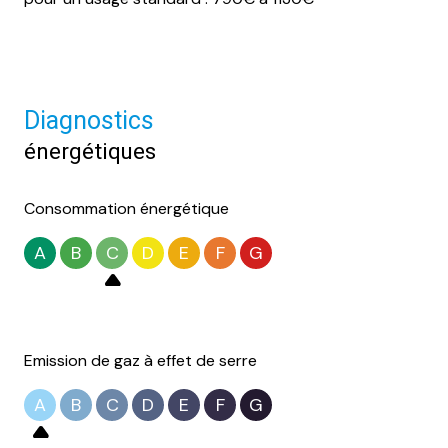
Diagnostics
énergétiques
Consommation énergétique
A
B
C
D
E
F
G
Emission de gaz à effet de serre
A
B
C
D
E
F
G