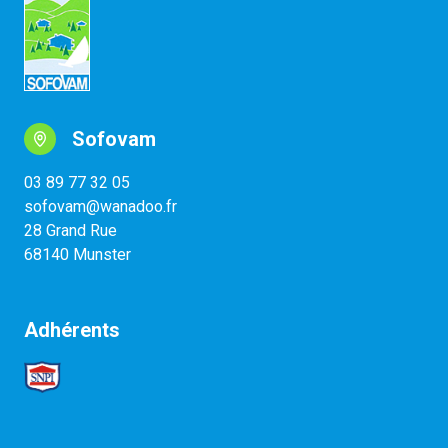
Sofovam
03 89 77 32 05
sofovam@wanadoo.fr
28 Grand Rue
68140 Munster
Adhérents